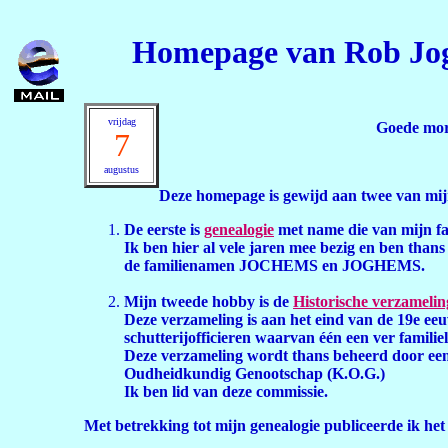
Homepage van Rob Jo
vrijdag
Goede mor
7
augustus
Deze homepage is gewijd aan twee van mij
De eerste is
genealogie
met name die van mijn fa
Ik ben hier al vele jaren mee bezig en ben thans 
de familienamen JOCHEMS en JOGHEMS.
Mijn tweede hobby is de
Historische verzamelin
Deze verzameling is aan het eind van de 19e eeu
schutterijofficieren waarvan één een ver familiel
Deze verzameling wordt thans beheerd door een
Oudheidkundig Genootschap (K.O.G.)
Ik ben lid van deze commissie.
Met betrekking tot mijn genealogie publiceerde ik het